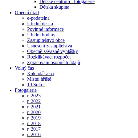
Dětské centrum - fotogalerie
Dětská skupina
Obecní úřad
e-podatelna
Úřední deska
Povinné informace
Úřední hodiny
Zastupitelstvo obce
Usnesení zastupitelstva
Obecně závazné vyhlášky
Rozklikávací rozpočet
Zpracování osobních údajů
Volný čas
Kalendář akcí
Místní hřiště
TJ Sokol
Fotogalerie
r. 2023
r. 2022
r. 2021
r. 2020
r. 2019
r. 2018
r. 2017
r. 2016