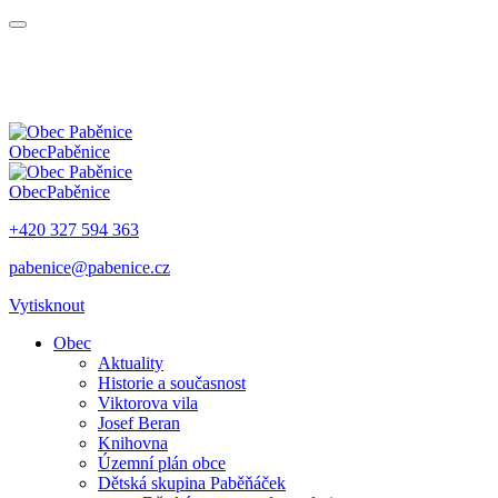
Obec
Paběnice
Obec
Paběnice
+420 327 594 363
pabenice@pabenice.cz
Vytisknout
Obec
Aktuality
Historie a současnost
Viktorova vila
Josef Beran
Knihovna
Územní plán obce
Dětská skupina Paběňáček