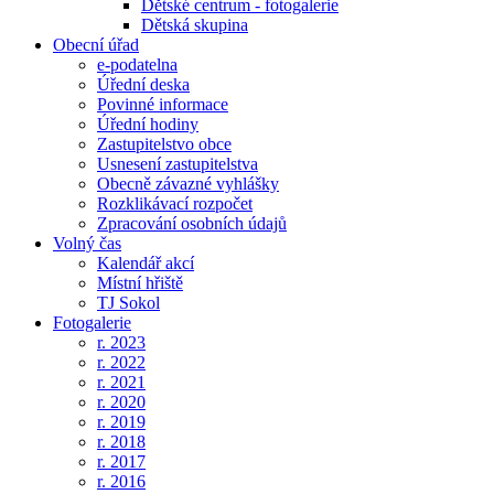
Dětské centrum - fotogalerie
Dětská skupina
Obecní úřad
e-podatelna
Úřední deska
Povinné informace
Úřední hodiny
Zastupitelstvo obce
Usnesení zastupitelstva
Obecně závazné vyhlášky
Rozklikávací rozpočet
Zpracování osobních údajů
Volný čas
Kalendář akcí
Místní hřiště
TJ Sokol
Fotogalerie
r. 2023
r. 2022
r. 2021
r. 2020
r. 2019
r. 2018
r. 2017
r. 2016