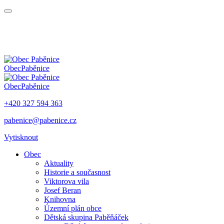
Obec
Paběnice
Obec
Paběnice
+420 327 594 363
pabenice@pabenice.cz
Vytisknout
Obec
Aktuality
Historie a současnost
Viktorova vila
Josef Beran
Knihovna
Územní plán obce
Dětská skupina Paběňáček